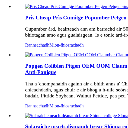
Prìs Cheap Prìs Cumitge Popumber Petgen 
Cupumber àrd, beairteach ann am barrachd air 50
bhiotagan amo agus gualaisgean. Is e tonic àrd-ìre
Rannsachadh
Mion-fhiosrachadh
Popgen Coliblen Pitgen OEM OOM Cl
Anti-Fanigue
Tha a 'chompanaidh againn air a bhith anns a' Chl
chleachdadh, agus chuir e air bhog a h-uile seò
bùdair, Pittide Soybean, Walnut Pettide, pea pet
Rannsachadh
Mion-fhiosrachadh
Solaraiche neach-dèanamh breac Shìona co