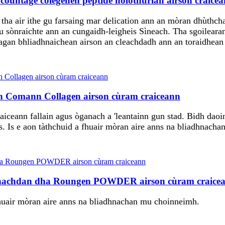
ountage colegenen peptide holothurian airson craice
tha air ithe gu farsaing mar delication ann an mòran dhùthch
gu sònraichte ann an cungaidh-leigheis Sìneach. Tha sgoilea
beagan bhliadhnaichean airson an cleachdadh ann an toraidhean
en Comann Collagen airson cùram craiceann
iceann fallain agus òganach a 'leantainn gun stad. Bidh daoi
uas. Is e aon tàthchuid a fhuair mòran aire anns na bliadhnac
nnachdan dha Roungen POWDER airson cùram craice
uair mòran aire anns na bliadhnachan mu choinneimh.