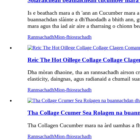
Solaraichean beathaichean cucumber mara c
Is e beathach mara a th 'ann an Cucumber mara a 
buannachdan slàinte a dh'fhaodadh a bhith ann, 
mara agus tha iad air aire a tharraing o chionn 
Rannsachadh
Mion-fhiosrachadh
Reic The Hot Oillege Collage Collage Clag
Dha mòran dhaoine, tha an rannsachadh airson cra
elasticity, daingnas, agus radianaid a chumail s
Rannsachadh
Mion-fhiosrachadh
Tha Collage Ccumer Sea Rolagen na bua
Tha Collagen Cucumber mara na àrd uamhas a fh
Rannsachadh
Mion-fhiosrachadh