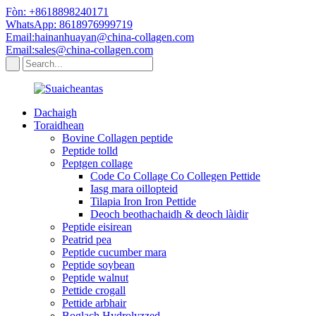
Fòn: +8618898240171
WhatsApp: 8618976999719
Email:hainanhuayan@china-collagen.com
Email:sales@china-collagen.com
Dachaigh
Toraidhean
Bovine Collagen peptide
Peptide tolld
Peptgen collage
Code Co Collage Co Collegen Pettide
Iasg mara oillopteid
Tilapia Iron Iron Pettide
Deoch beothachaidh & deoch làidir
Peptide eisirean
Peatrid pea
Peptide cucumber mara
Peptide soybean
Peptide walnut
Pettide crogall
Pettide arbhair
Boglach Hydrolyzzed