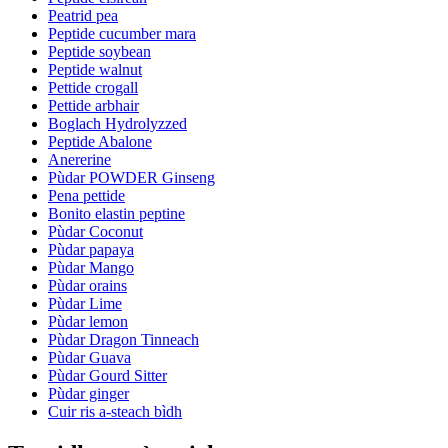
Peatrid pea
Peptide cucumber mara
Peptide soybean
Peptide walnut
Pettide crogall
Pettide arbhair
Boglach Hydrolyzzed
Peptide Abalone
Anererine
Pùdar POWDER Ginseng
Pena pettide
Bonito elastin peptine
Pùdar Coconut
Pùdar papaya
Pùdar Mango
Pùdar orains
Pùdar Lime
Pùdar lemon
Pùdar Dragon Tinneach
Pùdar Guava
Pùdar Gourd Sitter
Pùdar ginger
Cuir ris a-steach bìdh