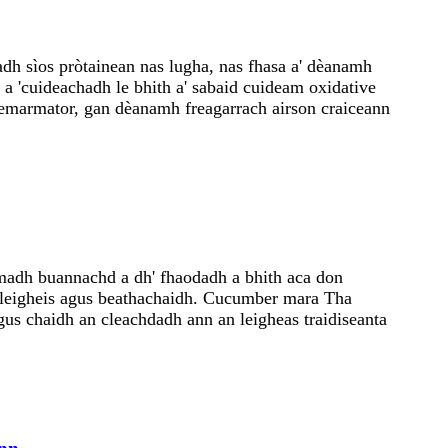
adh sìos pròtainean nas lugha, nas fhasa a' dèanamh
n a 'cuideachadh le bhith a' sabaid cuideam oxidative
mmemarmator, gan dèanamh freagarrach airson craiceann
omadh buannachd a dh' fhaodadh a bhith aca don
n leigheis agus beathachaidh. Cucumber mara Tha
us chaidh an cleachdadh ann an leigheas traidiseanta