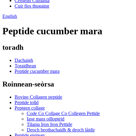
Ceistean Cumanta
Cuir fios thugainn
English
Peptide cucumber mara
toradh
Dachaigh
Toraidhean
Peptide cucumber mara
Roinnean-seòrsa
Bovine Collagen peptide
Peptide tolld
Peptgen collage
Code Co Collage Co Collegen Pettide
Iasg mara oillopteid
Tilapia Iron Iron Pettide
Deoch beothachaidh & deoch làidir
Peptide eisirean