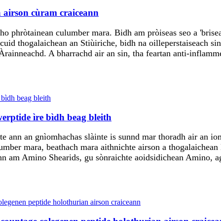
 airson cùram craiceann
bho phròtainean culumber mara. Bidh am pròiseas seo a 'brise
cuid thogalaichean an Stiùiriche, bidh na oilleperstaiseach si
Àrainneachd. A bharrachd air an sin, tha feartan anti-infla
rptide ìre bìdh beag bleith
te ann an gnìomhachas slàinte is sunnd mar thoradh air an i
cumber mara, beathach mara aithnichte airson a thogalaichea
ann am Amino Shearids, gu sònraichte aoidsidichean Amino, ag