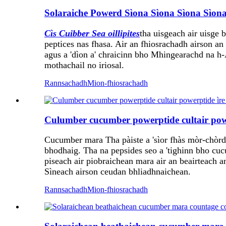
Solaraiche Powerd Sìona Sìona Sìona Sìona
Cìs Cuibber Sea oillipites
tha uisgeach air uisge 
peptices nas fhasa. Air an fhiosrachadh airson an 
agus a 'dìon a' chraicinn bho Mhingearachd na h-
mothachail no iriosal.
Rannsachadh
Mion-fhiosrachadh
Culumber cucumber powerptide cultair powe
Cucumber mara Tha pàiste a 'sìor fhàs mòr-chòrd
bhodhaig. Tha na pepsides seo a 'tighinn bho cu
piseach air piobraichean mara air an beairteach 
Sìneach airson ceudan bhliadhnaichean.
Rannsachadh
Mion-fhiosrachadh