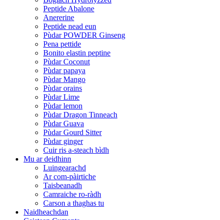
Peptide Abalone
Anererine
Peptide nead eun
Pùdar POWDER Ginseng
Pena pettide
Bonito elastin peptine
Pùdar Coconut
Pùdar papaya
Pùdar Mango
Pùdar orains
Pùdar Lime
Pùdar lemon
Pùdar Dragon Tinneach
Pùdar Guava
Pùdar Gourd Sitter
Pùdar ginger
Cuir ris a-steach bìdh
Mu ar deidhinn
Luingearachd
Ar com-pàirtiche
Taisbeanadh
Camraiche ro-ràdh
Carson a thaghas tu
Naidheachdan