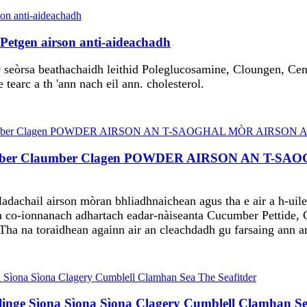
Petgen airson anti-aideachadh
 seòrsa beathachaidh leithid Poleglucosamine, Cloungen, Cend
 tearc a th 'ann nach eil ann. cholesterol.
aumber Claumber Clagen POWDER AIRSON AN T-
adachail airson mòran bhliadhnaichean agus tha e air a h-uile
rsa co-ionnanach adhartach eadar-nàiseanta Cucumber Pettide,
. Tha na toraidhean againn air an cleachdadh gu farsaing ann 
linge Sìona Sìona Sìona Clagery Cumblell Clamhan Se