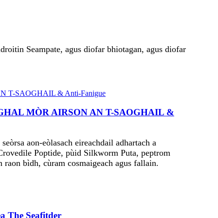
roitin Seampate, agus diofar bhiotagan, agus diofar
SAOGHAL MÒR AIRSON AN T-SAOGHAIL &
 seòrsa aon-eòlasach eireachdail adhartach a
 Crovedile Poptide, pùid Silkworm Puta, peptrom
an raon bìdh, cùram cosmaigeach agus fallain.
a The Seafitder