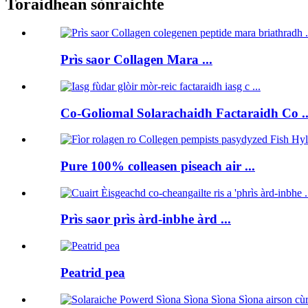
Toraidhean sònraichte
Prìs saor Collagen Mara ...
Co-Goliomal Solarachaidh Factaraidh Co ..
Pure 100% colleasen piseach air ...
Prìs saor prìs àrd-inbhe àrd ...
Peatrid pea