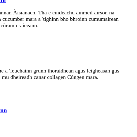
ann
annan Àisianach. Tha e cuideachd ainmeil airson na
ran cucumber mara a 'tighinn bho bhroinn cumumairean
 cùram craiceann.
ne a 'feuchainn grunn thoraidhean agus leigheasan gus
han mu dheireadh canar collagen Cúngen mara.
ann