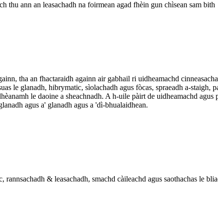
ch thu ann an leasachadh na foirmean agad fhèin gun chìsean sam bith
inn, tha an fhactaraidh againn air gabhail ri uidheamachd cinneasacha
suas le glanadh, hibrymatic, sìolachadh agus fòcas, spraeadh a-staigh, 
dhèanamh le daoine a sheachnadh. A h-uile pàirt de uidheamachd agus pìo
'glanadh agus a' glanadh agus a 'dì-bhualaidhean.
reic, rannsachadh & leasachadh, smachd càileachd agus saothachas le b