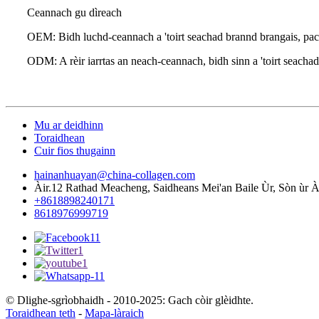
Ceannach gu dìreach
OEM: Bidh luchd-ceannach a 'toirt seachad brannd brangais, paca
ODM: A rèir iarrtas an neach-ceannach, bidh sinn a 'toirt seachad
Mu ar deidhinn
Toraidhean
Cuir fios thugainn
hainanhuayan@china-collagen.com
Àir.12 Rathad Meacheng, Saidheans Mei'an Baile Ùr, Sòn ùr Àr
+8618898240171
8618976999719
© Dlighe-sgrìobhaidh - 2010-2025: Gach còir glèidhte.
Toraidhean teth
-
Mapa-làraich