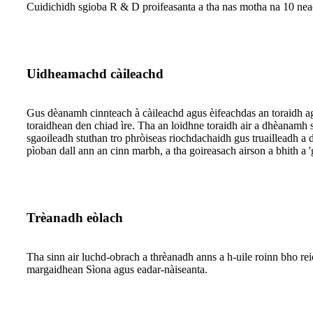
Cuidichidh sgioba R & D proifeasanta a tha nas motha na 10 nea
Uidheamachd càileachd
Gus dèanamh cinnteach à càileachd agus èifeachdas an toraidh aga
toraidhean den chiad ìre. Tha an loidhne toraidh air a dhèanamh 
sgaoileadh stuthan tro phròiseas riochdachaidh gus truailleadh a 
pìoban dall ann an cinn marbh, a tha goireasach airson a bhith a 
Trèanadh eòlach
Tha sinn air luchd-obrach a thrèanadh anns a h-uile roinn bho 
margaidhean Sìona agus eadar-nàiseanta.