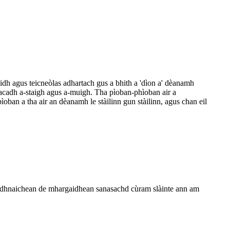
idh agus teicneòlas adhartach gus a bhith a 'dìon a' dèanamh
pacadh a-staigh agus a-muigh. Tha pìoban-phìoban air a
ban a tha air an dèanamh le stàilinn gun stàilinn, agus chan eil
liadhnaichean de mhargaidhean sanasachd cùram slàinte ann am