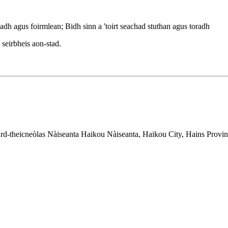
dh agus foirmlean; Bidh sinn a 'toirt seachad stuthan agus toradh
 seirbheis aon-stad.
d-theicneòlas Nàiseanta Haikou Nàiseanta, Haikou City, Hains Provin