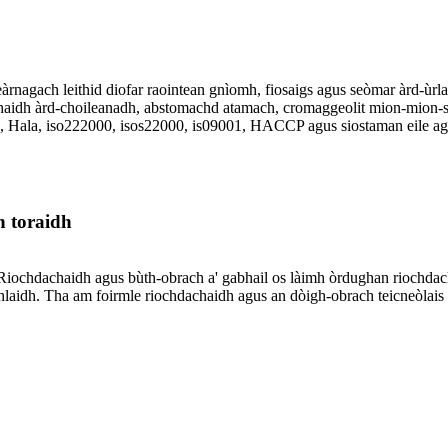
eàrnagach leithid diofar raointean gnìomh, fiosaigs agus seòmar àrd-ùrl
aidh àrd-choileanadh, abstomachd atamach, cromaggeolit ​​mion-mion-sg
ui, Hala, iso222000, isos22000, is09001, HACCP agus siostaman eile agu
h toraidh
iochdachaidh agus bùth-obrach a' gabhail os làimh òrdughan riochdach
hlaidh. Tha am foirmle riochdachaidh agus an dòigh-obrach teicneòlais a