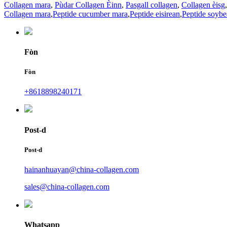
Collagen mara
,
Pùdar Collagen Èinn
,
Pasgall collagen
,
Collagen èisg
Collagen mara
,
Peptide cucumber mara
,
Peptide eisirean
,
Peptide soyb
Fòn
Fòn
+8618898240171
Post-d
Post-d
hainanhuayan@china-collagen.com
sales@china-collagen.com
Whatsapp