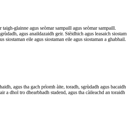
ar taigh-glainne agus seòmar sampaill agus seòmar sampaill.
rùdadh, agus anaildazaidh geir. Stèidhich agus leasaich siostam
s siostaman eile agus siostaman eile agus siostaman a ghabhail.
aidh, agus tha gach prìomh àite, toradh, sgrùdadh agus bacaidh
ir a dhol tro dhearbhadh stadend, agus tha càileachd an toraidh