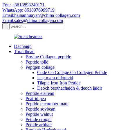
Fòn: +8618898240171
WhatsApp: 8618976999719
Email:hainanhuayan@china-collagen.com
Email:sales@china-collagen.com
Dachaigh
Toraidhean
Bovine Collagen peptide
Peptide tolld
Peptgen collage
Code Co Collage Co Collegen Pettide
Iasg mara oillopteid
Tilapia Iron Iron Pettide
Deoch beothachaidh & deoch làidir
Peptide eisirean
Peatrid pea
Peptide cucumber mara
Peptide soybean
Peptide walnut
Pettide crogall
Pettide arbhair
Boglach Hydrolyzzed