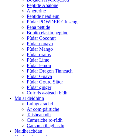
Peptide Abalone
Anererine
Peptide nead eun
Pùdar POWDER Ginseng
Pena pettide
Bonito elastin peptine
Pùdar Coconut
Pùdar papaya
Pùdar Mango
Pùdar orains
Pùdar Lime
Pùdar lemon
Pùdar Dragon Tinneach
Pùdar Guava
Pùdar Gourd Sitter
Pùdar ginger
Cuir ris a-steach bìdh
Mu ar deidhinn
Luingearachd
Ar com-pàirtiche
Taisbeanadh
Camraiche ro-ràdh
Carson a thaghas tu
Naidheachdan