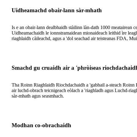
Uidheamachd obair-lann sàr-mhath
Is e an obair-lann dealbhaidh stàilinn làn-dath 1000 meatairean c
Uidheamachaidh le ionnstramaidean mionaideach leithid ìre leagh
riaghlaidh càileachd, agus a 'dol seachad air teisteanas FDA, M
Smachd gu cruaidh air a 'phròiseas riochdachaid
Tha Roinn Riaghlaidh Riochdachaidh a 'gabhail a-steach Roinn R
air luchd-obrach teicnigeach eòlach a 'riaghladh agus Luchd-riag
sàr-mhath agus seasmhach.
Modhan co-obrachaidh