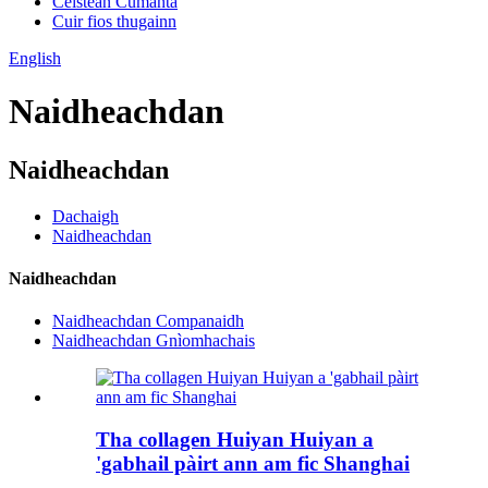
Ceistean Cumanta
Cuir fios thugainn
English
Naidheachdan
Naidheachdan
Dachaigh
Naidheachdan
Naidheachdan
Naidheachdan Companaidh
Naidheachdan Gnìomhachais
Tha collagen Huiyan Huiyan a
'gabhail pàirt ann am fic Shanghai