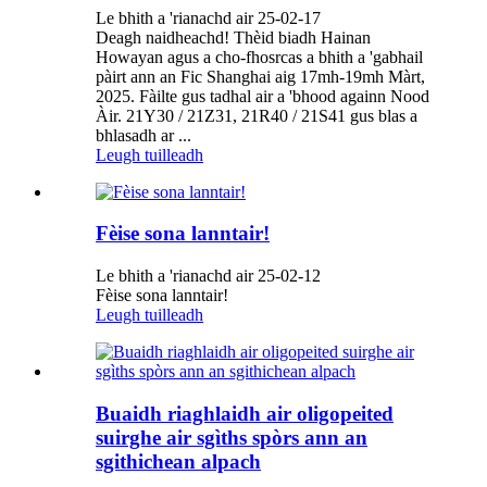
Le bhith a 'rianachd air 25-02-17
Deagh naidheachd! Thèid biadh Hainan
Howayan agus a cho-fhosrcas a bhith a 'gabhail
pàirt ann an Fic Shanghai aig 17mh-19mh Màrt,
2025. Fàilte gus tadhal air a 'bhood againn Nood
Àir. 21Y30 / 21Z31, 21R40 / 21S41 gus blas a
bhlasadh ar ...
Leugh tuilleadh
Fèise sona lanntair!
Le bhith a 'rianachd air 25-02-12
Fèise sona lanntair!
Leugh tuilleadh
Buaidh riaghlaidh air oligopeited
suirghe air sgìths spòrs ann an
sgithichean alpach