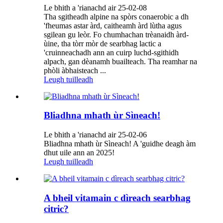
Le bhith a 'rianachd air 25-02-08
Tha sgitheadh ​​alpine na spòrs conaerobic a dh
'fheumas astar àrd, caitheamh àrd lùtha agus
sgilean gu leòr. Fo chumhachan trèanaidh àrd-
ùine, tha tòrr mòr de searbhag lactic a
'cruinneachadh ann an cuirp luchd-sgithidh
alpach, gan dèanamh buailteach. Tha reamhar na
phòli àbhaisteach ...
Leugh tuilleadh
Bliadhna mhath ùr Sìneach!
Le bhith a 'rianachd air 25-02-06
Bliadhna mhath ùr Sìneach! A 'guidhe deagh àm
dhut uile ann an 2025!
Leugh tuilleadh
A bheil vitamain c dìreach searbhag
citric?