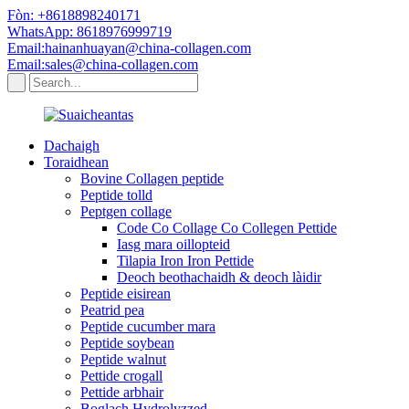
Fòn: +8618898240171
WhatsApp: 8618976999719
Email:hainanhuayan@china-collagen.com
Email:sales@china-collagen.com
Dachaigh
Toraidhean
Bovine Collagen peptide
Peptide tolld
Peptgen collage
Code Co Collage Co Collegen Pettide
Iasg mara oillopteid
Tilapia Iron Iron Pettide
Deoch beothachaidh & deoch làidir
Peptide eisirean
Peatrid pea
Peptide cucumber mara
Peptide soybean
Peptide walnut
Pettide crogall
Pettide arbhair
Boglach Hydrolyzzed