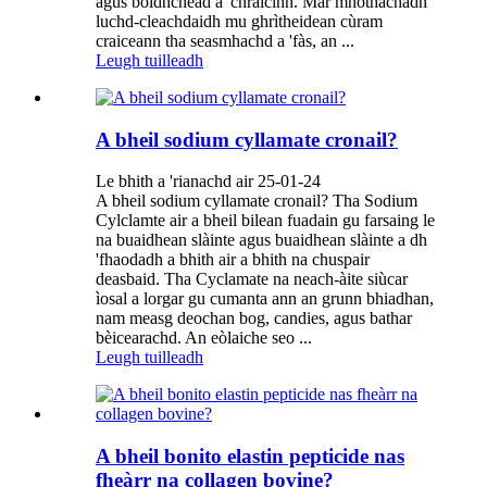
agus bòidhchead a' chraicinn. Mar mhothachadh
luchd-cleachdaidh mu ghrìtheidean cùram
craiceann tha seasmhachd a 'fàs, an ...
Leugh tuilleadh
A bheil sodium cyllamate cronail?
Le bhith a 'rianachd air 25-01-24
A bheil sodium cyllamate cronail? Tha Sodium
Cylclamte air a bheil bilean fuadain gu farsaing le
na buaidhean slàinte agus buaidhean slàinte a dh
'fhaodadh a bhith air a bhith na chuspair
deasbaid. Tha Cyclamate na neach-àite siùcar
ìosal a lorgar gu cumanta ann an grunn bhiadhan,
nam measg deochan bog, candies, agus bathar
bèicearachd. An eòlaiche seo ...
Leugh tuilleadh
A bheil bonito elastin pepticide nas
fheàrr na collagen bovine?