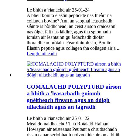
Le bhith a 'rianachd air 25-01-24
A bheil bonito elastin pepticide nas fheàrr na
collagen bovine? Ann an saoghal leasachadh
slàinte is bòidhchead, an ceist airson craiceann
nas òige, falt nas làidire, agus tha spionnadh
iomlan air leantainn gu àrdachadh diofar
thoraidhean pròtain. Fear dhiubh sin, Bonito
Elastin peptice agus collagen tha collagen air a ...
Leugh tuilleadh
COMALACHD POLYPTURD airson
a bhith a 'leasachadh gnìomh
gnèitheach fireann agus an dòigh
ullachaidh agus an tagradh
Le bhith a 'rianachd air 25-01-22
Meal do naidheachd! Tha Rotalaid Hainan
Howayan air teisteanas Peutant a chruthachadh
ris an canar sgrìobhadh polypettide airson a bhith