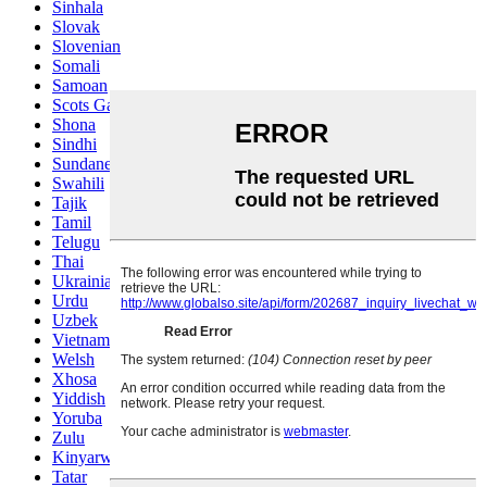
Sinhala
Slovak
Slovenian
Somali
Samoan
Scots Gaelic
Shona
Sindhi
Sundanese
Swahili
Tajik
Tamil
Telugu
Thai
Ukrainian
Urdu
Uzbek
Vietnamese
Welsh
Xhosa
Yiddish
Yoruba
Zulu
Kinyarwanda
Tatar