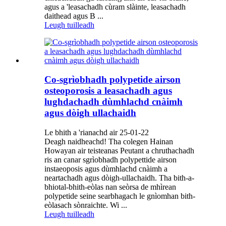
agus a 'leasachadh cùram slàinte, leasachadh
daithead agus B ...
Leugh tuilleadh
Co-sgrìobhadh polypetide airson
osteoporosis a leasachadh agus
lughdachadh dùmhlachd cnàimh
agus dòigh ullachaidh
Le bhith a 'rianachd air 25-01-22
Deagh naidheachd! Tha colegen Hainan
Howayan air teisteanas Peutant a chruthachadh
ris an canar sgrìobhadh polypettide airson
instaeoposis agus dùmhlachd cnàimh a
neartachadh agus dòigh-ullachaidh. Tha bith-a-
bhiotal-bhith-eòlas nan seòrsa de mhìrean
polypetide seine searbhagach le gnìomhan bith-
eòlasach sònraichte. Wi ...
Leugh tuilleadh