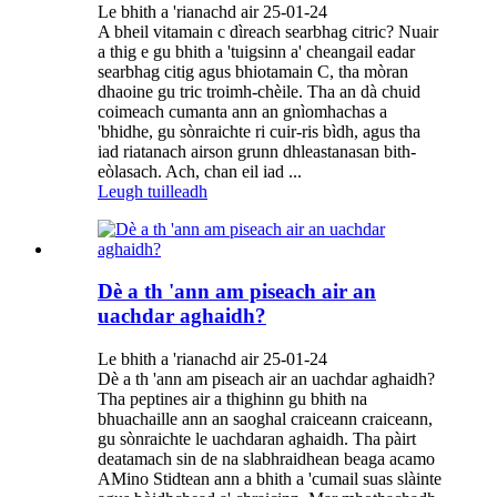
Le bhith a 'rianachd air 25-01-24
A bheil vitamain c dìreach searbhag citric? Nuair
a thig e gu bhith a 'tuigsinn a' cheangail eadar
searbhag citig agus bhiotamain C, tha mòran
dhaoine gu tric troimh-chèile. Tha an dà chuid
coimeach cumanta ann an gnìomhachas a
'bhidhe, gu sònraichte ri cuir-ris bìdh, agus tha
iad riatanach airson grunn dhleastanasan bith-
eòlasach. Ach, chan eil iad ...
Leugh tuilleadh
Dè a th 'ann am piseach air an
uachdar aghaidh?
Le bhith a 'rianachd air 25-01-24
Dè a th 'ann am piseach air an uachdar aghaidh?
Tha peptines air a thighinn gu bhith na
bhuachaille ann an saoghal craiceann craiceann,
gu sònraichte le uachdaran aghaidh. Tha pàirt
deatamach sin de na slabhraidhean beaga acamo
AMino Stidtean ann a bhith a 'cumail suas slàinte