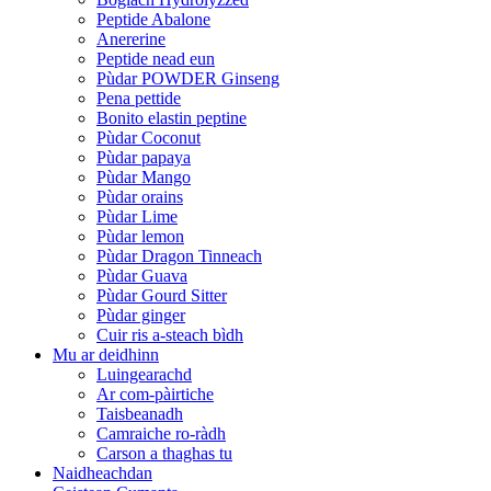
Peptide Abalone
Anererine
Peptide nead eun
Pùdar POWDER Ginseng
Pena pettide
Bonito elastin peptine
Pùdar Coconut
Pùdar papaya
Pùdar Mango
Pùdar orains
Pùdar Lime
Pùdar lemon
Pùdar Dragon Tinneach
Pùdar Guava
Pùdar Gourd Sitter
Pùdar ginger
Cuir ris a-steach bìdh
Mu ar deidhinn
Luingearachd
Ar com-pàirtiche
Taisbeanadh
Camraiche ro-ràdh
Carson a thaghas tu
Naidheachdan