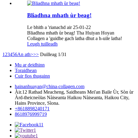
Bliadhna mhath ùr beag!
Le bhith a 'rianachd air 25-01-22
Bliadhna mhath ùr beag! Tha Huiyan Hoyan
Collagen a 'guidhe gach latha dhut a h-uile latha!
Leugh tuilleadh
1
2
3
4
5
6
An ath>
>>
Duilleag 1/31
Mu ar deidhinn
Toraidhean
Cuir fios thugainn
hainanhuayan@china-collagen.com
Àir.12 Rathad Meacheng, Saidheans Mei'an Baile Ùr, Sòn ùr
Àrd-theicneòlas Nàiseanta Haikou Nàiseanta, Haikou City,
Hains Province, Sìona.
+8618898240171
8618976999719