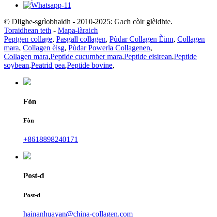
© Dlighe-sgrìobhaidh - 2010-2025: Gach còir glèidhte.
Toraidhean teth
-
Mapa-làraich
Peptgen collage
,
Pasgall collagen
,
Pùdar Collagen Èinn
,
Collagen
mara
,
Collagen èisg
,
Pùdar Powerla Collagenen
,
Collagen mara
,
Peptide cucumber mara
,
Peptide eisirean
,
Peptide
soybean
,
Peatrid pea
,
Peptide bovine
,
Fòn
Fòn
+8618898240171
Post-d
Post-d
hainanhuayan@china-collagen.com