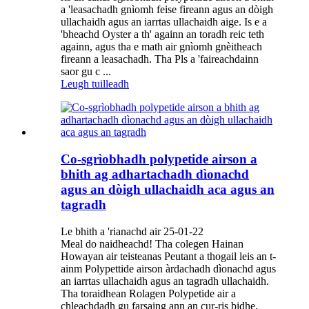
a 'leasachadh gnìomh feise fireann agus an dòigh
ullachaidh agus an iarrtas ullachaidh aige. Is e a
'bheachd Oyster a th' againn an toradh reic teth
againn, agus tha e math air gnìomh gnèitheach
fireann a leasachadh. Tha Pls a 'faireachdainn
saor gu c ...
Leugh tuilleadh
Co-sgrìobhadh polypetide airson a
bhith ag adhartachadh dìonachd
agus an dòigh ullachaidh aca agus an
tagradh
Le bhith a 'rianachd air 25-01-22
Meal do naidheachd! Tha colegen Hainan
Howayan air teisteanas Peutant a thogail leis an t-
ainm Polypettide airson àrdachadh dìonachd agus
an iarrtas ullachaidh agus an tagradh ullachaidh.
Tha toraidhean Rolagen Polypetide air a
chleachdadh gu farsaing ann an cur-ris bidhe,