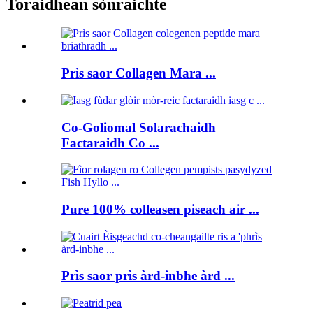
Toraidhean sònraichte
Prìs saor Collagen Mara ...
Co-Goliomal Solarachaidh
Factaraidh Co ...
Pure 100% colleasen piseach air ...
Prìs saor prìs àrd-inbhe àrd ...