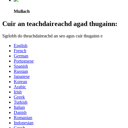
Mullach
Cuir an teachdaireachd agad thugainn:
Sgrìobh do theachdaireachd an seo agus cuir thugainn e
English
French
German
Portuguese
Spanish
Russian
Japanese
Korean
Arabic
Irish
Greek
Turkish
Italian
Danish
Romanian
Indonesian
Czech