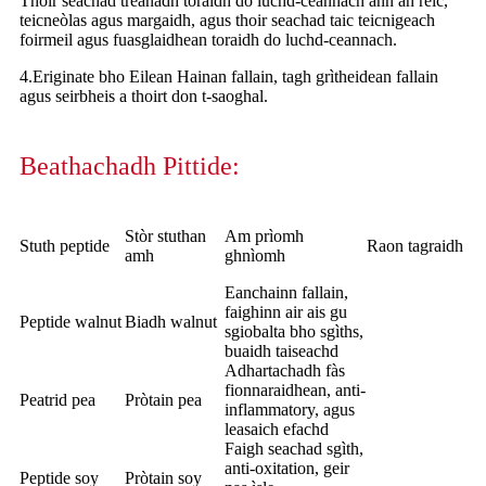
Thoir seachad trèanadh toraidh do luchd-ceannach ann an reic,
teicneòlas agus margaidh, agus thoir seachad taic teicnigeach
foirmeil agus fuasglaidhean toraidh do luchd-ceannach.
4.Eriginate bho Eilean Hainan fallain, tagh grìtheidean fallain
agus seirbheis a thoirt don t-saoghal.
Beathachadh Pittide:
Stòr stuthan
Am prìomh
Stuth peptide
Raon tagraidh
amh
ghnìomh
Eanchainn fallain,
faighinn air ais gu
Peptide walnut
Biadh walnut
sgiobalta bho sgìths,
buaidh taiseachd
Adhartachadh fàs
fionnaraidhean, anti-
Peatrid pea
Pròtain pea
inflammatory, agus
leasaich efachd
Faigh seachad sgìth,
anti-oxitation, geir
Peptide soy
Pròtain soy