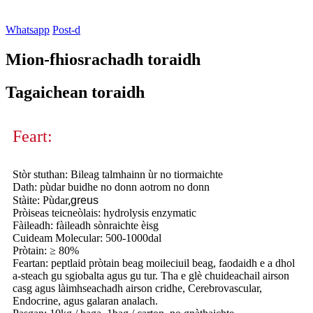
Whatsapp
Post-d
Mion-fhiosrachadh toraidh
Tagaichean toraidh
Feart:
Stòr stuthan: Bileag talmhainn ùr no tiormaichte
Dath: pùdar buidhe no donn aotrom no donn
,
Stàite: Pùdar
greus
Pròiseas teicneòlais: hydrolysis enzymatic
Fàileadh: fàileadh sònraichte èisg
Cuideam Molecular: 500-1000dal
Pròtain: ≥ 80%
Feartan: peptlaid pròtain beag moileciuil beag, faodaidh e a dhol
a-steach gu sgiobalta agus gu tur. Tha e glè chuideachail airson
casg agus làimhseachadh airson cridhe, Cerebrovascular,
Endocrine, agus galaran analach.