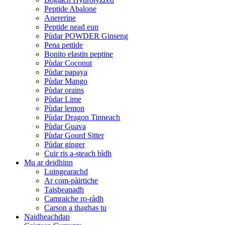
Peptide Abalone
Anererine
Peptide nead eun
Pùdar POWDER Ginseng
Pena pettide
Bonito elastin peptine
Pùdar Coconut
Pùdar papaya
Pùdar Mango
Pùdar orains
Pùdar Lime
Pùdar lemon
Pùdar Dragon Tinneach
Pùdar Guava
Pùdar Gourd Sitter
Pùdar ginger
Cuir ris a-steach bìdh
Mu ar deidhinn
Luingearachd
Ar com-pàirtiche
Taisbeanadh
Camraiche ro-ràdh
Carson a thaghas tu
Naidheachdan