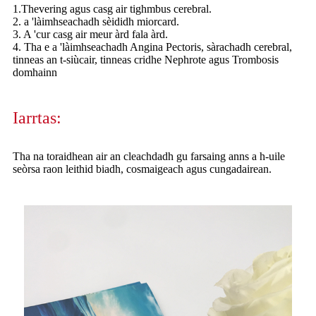
1.Thevering agus casg air tighmbus cerebral.
2. a 'làimhseachadh sèididh miorcard.
3. A 'cur casg air meur àrd fala àrd.
4. Tha e a 'làimhseachadh Angina Pectoris, sàrachadh cerebral,
tinneas an t-siùcair, tinneas cridhe Nephrote agus Trombosis
domhainn
Iarrtas:
Tha na toraidhean air an cleachdadh gu farsaing anns a h-uile
seòrsa raon leithid biadh, cosmaigeach agus cungadairean.