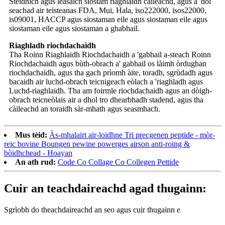
Stèidhich agus leasaich siostam riaghlaidh càileachd, agus a 'dol
seachad air teisteanas FDA, Mui, Hala, iso222000, isos22000,
is09001, HACCP agus siostaman eile agus siostaman eile agus
siostaman eile agus siostaman a ghabhail.
Riaghladh riochdachaidh
Tha Roinn Riaghlaidh Riochdachaidh a 'gabhail a-steach Roinn
Riochdachaidh agus bùth-obrach a' gabhail os làimh òrdughan
riochdachaidh, agus tha gach prìomh àite, toradh, sgrùdadh agus
bacaidh air luchd-obrach teicnigeach eòlach a 'riaghladh agus
Luchd-riaghlaidh. Tha am foirmle riochdachaidh agus an dòigh-
obrach teicneòlais air a dhol tro dhearbhadh stadend, agus tha
càileachd an toraidh sàr-mhath agus seasmhach.
Mus tèid:
Às-mhalairt air-loidhne Tri precgenen peptide - mòr-
reic bovine Boungen pewine powerges airson anti-roing &
bòidhchead - Hoayan
An ath rud:
Code Co Collage Co Collegen Pettide
Cuir an teachdaireachd agad thugainn:
Sgrìobh do theachdaireachd an seo agus cuir thugainn e