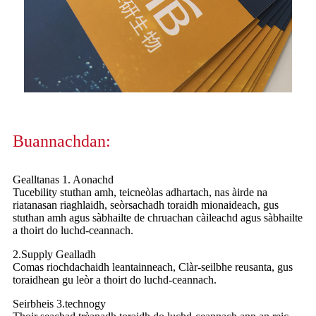
Buannachdan:
Gealltanas 1. Aonachd
Tucebility stuthan amh, teicneòlas adhartach, nas àirde na
riatanasan riaghlaidh, seòrsachadh toraidh mionaideach, gus
stuthan amh agus sàbhailte de chruachan càileachd agus sàbhailte
a thoirt do luchd-ceannach.
2.Supply Gealladh
Comas riochdachaidh leantainneach, Clàr-seilbhe reusanta, gus
toraidhean gu leòr a thoirt do luchd-ceannach.
Seirbheis 3.technogy