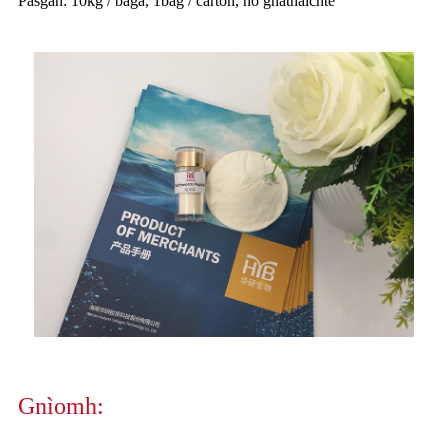
Pasgan: 10kg / baga, 1bag / carton, no gnàthaichte
Gnìomh: