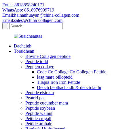
Fòn: +8618898240171
WhatsApp: 8618976999719
Email:hainanhuayan@china-collagen.com
Email:sales@china-collagen.com
Dachaigh
Toraidhean
Bovine Collagen peptide
Peptide tolld
Peptgen collage
Code Co Collage Co Collegen Pettide
Iasg mara oillopteid
Tilapia Iron Iron Pettide
Deoch beothachaidh & deoch làidir
Peptide eisirean
Peatrid pea
Peptide cucumber mara
Peptide soybean
Peptide walnut
Pettide crogall
Pettide arbhair
Boglach Hydrolyzzed