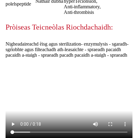
Nathair dubha
hyperTecionsion,
polelspeptide
Anti-inflammatory,
Anti-thrombisis
Pròiseas Teicneòlas Riochdachaidh:
Nigheadaireachd èisg agus sterilization- enzymulysis - sgaradh-
sgrìobhte agus filteachadh ath-leasaichte - spraeadh pacaidh
pacaidh a-staigh - spraeadh pacadh pacaidh a-staigh - spraeadh