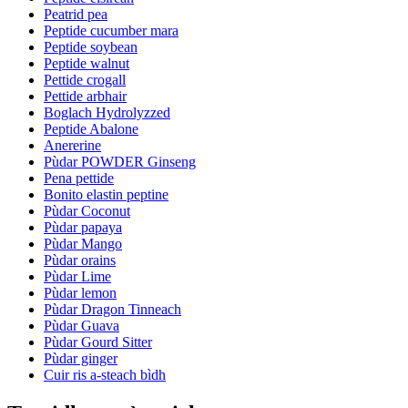
Peatrid pea
Peptide cucumber mara
Peptide soybean
Peptide walnut
Pettide crogall
Pettide arbhair
Boglach Hydrolyzzed
Peptide Abalone
Anererine
Pùdar POWDER Ginseng
Pena pettide
Bonito elastin peptine
Pùdar Coconut
Pùdar papaya
Pùdar Mango
Pùdar orains
Pùdar Lime
Pùdar lemon
Pùdar Dragon Tinneach
Pùdar Guava
Pùdar Gourd Sitter
Pùdar ginger
Cuir ris a-steach bìdh