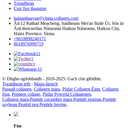
Toraidhean
Cuir fios thugainn
hainanhuayan@china-collagen.com
Àir.12 Rathad Meacheng, Saidheans Mei'an Baile Ùr, Sòn ùr
Àrd-theicneòlas Nàiseanta Haikou Nàiseanta, Haikou City,
Hains Province, Sìona.
+8618898240171
8618976999719
© Dlighe-sgrìobhaidh - 2010-2025: Gach còir glèidhte.
Toraidhean teth
-
Mapa-làraich
Pasgall collagen
,
Collagen mara
,
Pùdar Collagen Èinn
,
Collagen
èisg
,
Peptgen collage
,
Pùdar Powerla Collagenen
,
Collagen mara
,
Peptide cucumber mara
,
Peptide eisirean
,
Peptide
soybean
,
Peatrid pea
,
Peptide bovine
,
Fòn