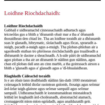
Loidhne Riochdachaidh:
Loidhne Riochdachaidh
Gabhail e uidheamachd cinneasachaidh adhartach agus
teicneòlas gus a bhith a 'dèanamh obair mar a tha a' dèanamh
thoraidhean den chiad ìre. Tha an loidhne toraidh air a dhèanamh
suas le glanadh, hibrymatic, sìolachadh agus fòcas, spraeadh a-
staigh, pacadh a-staigh agus a-muigh. Tha pìoban-phìoban air a
sgaoileadh stuthan tro phròiseas riochdachaidh gus truailleadh a
dhèanamh le daoine a sheachnadh. A h-uile pàirt de uidheamachd
agus pìoban a tha air an dèanamh le stàilinn gun stàilinn, agus
chan eil pìoban dall ann an cinn marbh, a tha goireasach airson a
bhith a 'glanadh agus a' glanadh agus a 'dì-bhualaidhean.
Riaghladh Càileachd toraidh
Is e an obair-lann dealbhaidh stàilinn làn-dath 1000 meatairean
ceàrnagach leithid diofar raointean gnìomh, fiosaigs agus seòmar
àrd-ùrlar taigh-glainne agus seòmar sampaill agus seòmar
sampaill. Uidheamachaidh le ionnstramaidean mionaideach
leithid ìre leaghaidh àrd-choileanadh, abstomachd atamach,
cromaggeolit ​​mion-mion-sgrùdadh, agus anaildazaidh geir.