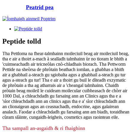
Peatrid pea
Peptide tolld
Tha Pettloma na fhear-talmhainn moileciuil beag air moileciuil beag,
tha e air a thoirt a-mach à sealladh talmhainn ùr no tioram le bhith a
'cuimseachadh air teicneòlas cnò-chladhais biorach. Tha Pettworm
Pettide na sheòrsa de phròtain beathach iomlan, a ghabhas a bhith
air a ghabhail a-steach gu sgiobalta agus a ghabhail a-steach gu tur
agus a-steach gu tur! Tha e air a thoirt gu buil le dìteadh exzymatic
de phròtain a tha ag atharrais air a 'cheangal talmhainn. Chaidh
pròtain beag moileil le cuideam moilecular cuibheasach de chòrr air
1000 Dal, a chleachdadh gu farsaing ann an Clinics agus tha e a
'sìor chleachdadh ann an clinics agus tha e a' sìor chleachdadh ann
an clionaigean agus an ceasnachadh, endocrine, agus galairean
analach. Faodar a chleachdadh gu farsaing ann am biadh, toraidhean
cùram slàinte, cungaidh-leigheis, cosmetics agus raointean eile.
Tha sampall an-asgaidh & ri fhaighinn