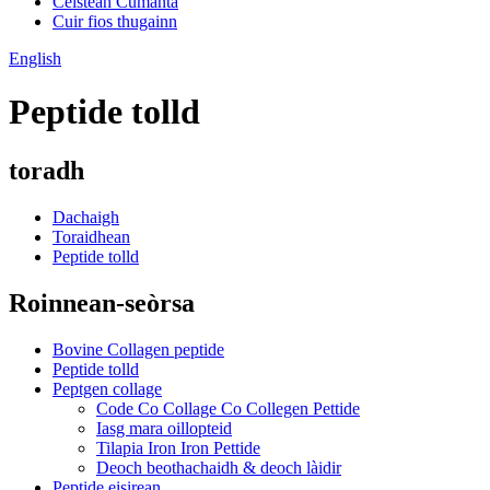
Ceistean Cumanta
Cuir fios thugainn
English
Peptide tolld
toradh
Dachaigh
Toraidhean
Peptide tolld
Roinnean-seòrsa
Bovine Collagen peptide
Peptide tolld
Peptgen collage
Code Co Collage Co Collegen Pettide
Iasg mara oillopteid
Tilapia Iron Iron Pettide
Deoch beothachaidh & deoch làidir
Peptide eisirean