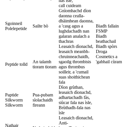
nas ìsle,
call cuideam
Gnìomhachd dìon
daonna cealla-
dhàimhean daonna,
Sgoinneil
Sailte bò
a 'casg agus a
Biadh fallain
Polelepetide
lughdachadh nan
FSMP
galaran analach a
Biadh
thachras
beathachail
Leasaich dìonachd,
Biadh spòrs
leasaich meanbh-
Droga
chruinneachaidh,
Cosmetics a
An talamh
sgaoilg thrombisis
'gabhail cùram
Peptide tolld
tioram tioram
agus thrombus
soilleir, a 'cumail
suas shoithichean
fala
Dìon grùthan,
leasaich dìonachd,
Paptide
Pua-pubam
adhartachadh fàs,
Silkworm
sìolachaidh
siùcar fala nas ìsle,
Silkworm
fireann
Brùthadh-fala nas
ìsle
Leasaich dìonachd,
Anti-
Nathair