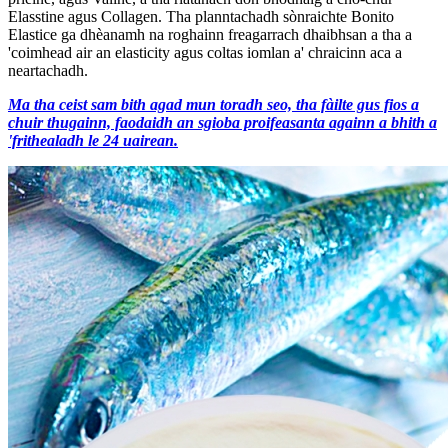
Elasstine agus Collagen. Tha planntachadh sònraichte Bonito
Elastice ga dhèanamh na roghainn freagarrach dhaibhsan a tha a
'coimhead air an elasticity agus coltas iomlan a' chraicinn aca a
neartachadh.
Ma tha ceist sam bith agad mun toradh seo, tha fàilte gus fios a
chuir thugainn, faodaidh an sgioba proifeasanta againn a bhith a
'frithealadh le 24 uairean.