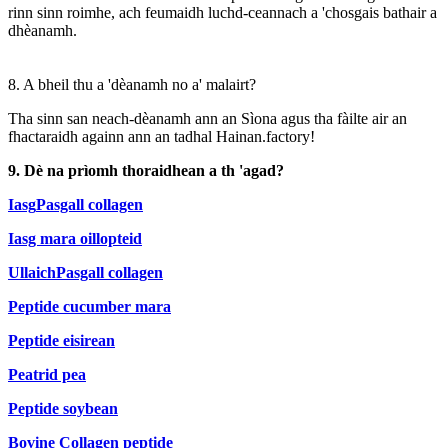
rinn sinn roimhe, ach feumaidh luchd-ceannach a 'chosgais bathair a
dhèanamh.
8. A bheil thu a 'dèanamh no a' malairt?
Tha sinn san neach-dèanamh ann an Sìona agus tha fàilte air an
fhactaraidh againn ann an tadhal Hainan.factory!
9. Dè na prìomh thoraidhean a th 'agad?
Iasg
Pasgall collagen
Iasg mara oillopteid
Ullaich
Pasgall collagen
Peptide cucumber mara
Peptide eisirean
Peatrid pea
Peptide soybean
Bovine Collagen peptide