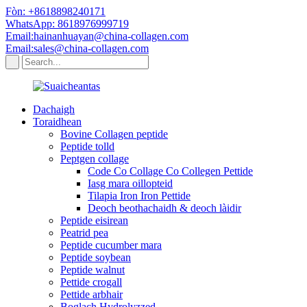
Fòn: +8618898240171
WhatsApp: 8618976999719
Email:hainanhuayan@china-collagen.com
Email:sales@china-collagen.com
Dachaigh
Toraidhean
Bovine Collagen peptide
Peptide tolld
Peptgen collage
Code Co Collage Co Collegen Pettide
Iasg mara oillopteid
Tilapia Iron Iron Pettide
Deoch beothachaidh & deoch làidir
Peptide eisirean
Peatrid pea
Peptide cucumber mara
Peptide soybean
Peptide walnut
Pettide crogall
Pettide arbhair
Boglach Hydrolyzzed