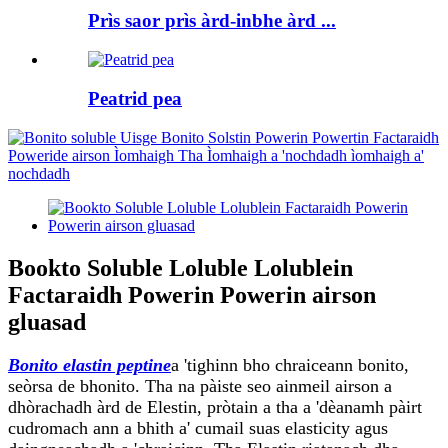
Prìs saor prìs àrd-inbhe àrd ...
Peatrid pea
Bookto Soluble Loluble Lolublein
Factaraidh Powerin Powerin airson
gluasad
Bonito elastin peptine
a 'tighinn bho chraiceann bonito,
seòrsa de bhonito. Tha na pàiste seo ainmeil airson a
dhòrachadh àrd de Elestin, pròtain a tha a 'dèanamh pàirt
cudromach ann a bhith a' cumail suas elasticity agus