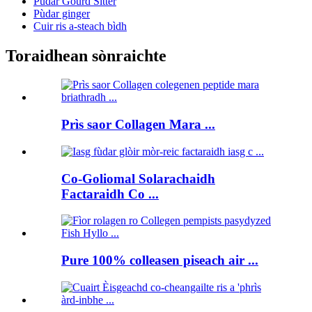
Pùdar Gourd Sitter
Pùdar ginger
Cuir ris a-steach bìdh
Toraidhean sònraichte
Prìs saor Collagen Mara ...
Co-Goliomal Solarachaidh
Factaraidh Co ...
Pure 100% colleasen piseach air ...