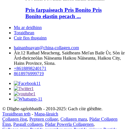
Prìs farpaiseach Prìs Bonito Prìs
Bonito elastin pecach ...
Mu ar deidhinn
Toraidhean
Cuir fios thugainn
hainanhuayan@china-collagen.com
Àir.12 Rathad Meacheng, Saidheans Mei'an Baile Ùr, Sòn ùr
Àrd-theicneòlas Nàiseanta Haikou Nàiseanta, Haikou City,
Hains Province, Sìona.
+8618898240171
8618976999719
© Dlighe-sgrìobhaidh - 2010-2025: Gach còir glèidhte.
Toraidhean teth
-
Mapa-làraich
Collagen èisg
,
Peptgen collage
,
Collagen mara
,
Pùdar Collagen
Èinn
,
Pasgall collagen
,
Pùdar Powerla Collagenen
,