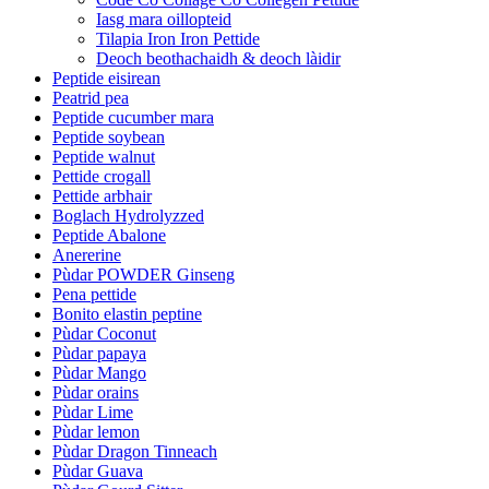
Iasg mara oillopteid
Tilapia Iron Iron Pettide
Deoch beothachaidh & deoch làidir
Peptide eisirean
Peatrid pea
Peptide cucumber mara
Peptide soybean
Peptide walnut
Pettide crogall
Pettide arbhair
Boglach Hydrolyzzed
Peptide Abalone
Anererine
Pùdar POWDER Ginseng
Pena pettide
Bonito elastin peptine
Pùdar Coconut
Pùdar papaya
Pùdar Mango
Pùdar orains
Pùdar Lime
Pùdar lemon
Pùdar Dragon Tinneach
Pùdar Guava