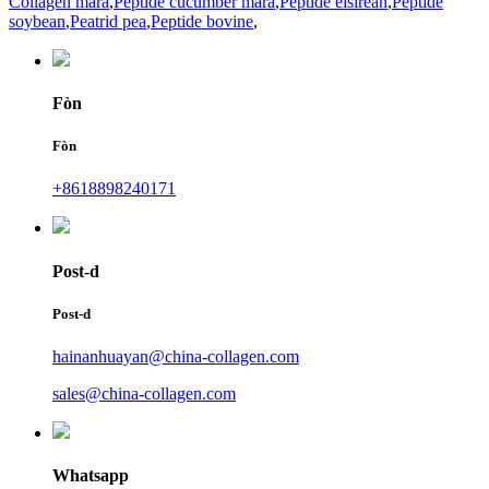
Collagen mara
,
Peptide cucumber mara
,
Peptide eisirean
,
Peptide
soybean
,
Peatrid pea
,
Peptide bovine
,
Fòn
Fòn
+8618898240171
Post-d
Post-d
hainanhuayan@china-collagen.com
sales@china-collagen.com
Whatsapp