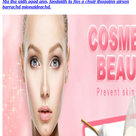
Ma tha ùidh agad ann, faodaidh tu fios a chuir thugainn airson
barrachd mionaideachd.