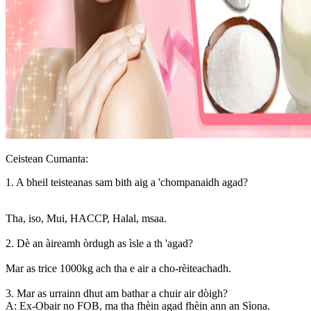
Ceistean Cumanta:
1. A bheil teisteanas sam bith aig a 'chompanaidh agad?
Tha, iso, Mui, HACCP, Halal, msaa.
2. Dè an àireamh òrdugh as ìsle a th 'agad?
Mar as trice 1000kg ach tha e air a cho-rèiteachadh.
3. Mar as urrainn dhut am bathar a chuir air dòigh?
A: Ex-Obair no FOB, ma tha fhèin agad fhèin ann an Sìona.