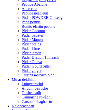
Peptide Abalone
Anererine
Peptide nead eun
Pùdar POWDER Ginseng
Pena pettide
Bonito elastin peptine
Pùdar Coconut
Pùdar papaya
Pùdar Mango
Pùdar orains
Pùdar Lime
Pùdar lemon
Pùdar Dragon Tinneach
Pùdar Guava
Pùdar Gourd Sitter
Pùdar ginger
Cuir ris a-steach bìdh
Mu ar deidhinn
Luingearachd
Ar com-pàirtiche
Taisbeanadh
Camraiche ro-ràdh
Carson a thaghas tu
Naidheachdan