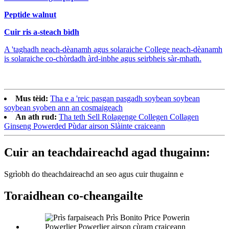
Peptide walnut
Cuir ris a-steach bìdh
A 'taghadh neach-dèanamh agus solaraiche College neach-dèanamh
is solaraiche co-chòrdadh àrd-inbhe agus seirbheis sàr-mhath.
Mus tèid:
Tha e a 'reic pasgan pasgadh soybean soybean
soybean syoben ann an cosmaigeach
An ath rud:
Tha teth Sell Rolagenge Collegen Collagen
Ginseng Powerded Pùdar airson Slàinte craiceann
Cuir an teachdaireachd agad thugainn:
Sgrìobh do theachdaireachd an seo agus cuir thugainn e
Toraidhean co-cheangailte