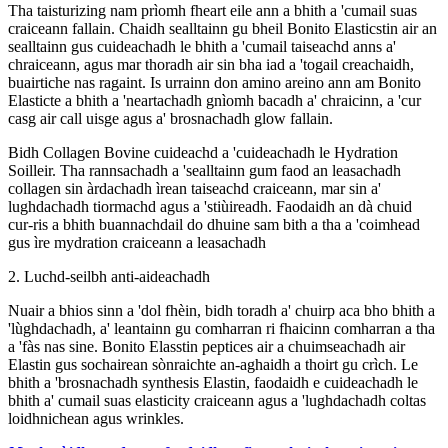
Tha taisturizing nam prìomh fheart eile ann a bhith a 'cumail suas
craiceann fallain. Chaidh sealltainn gu bheil Bonito Elasticstin air an
sealltainn gus cuideachadh le bhith a 'cumail taiseachd anns a'
chraiceann, agus mar thoradh air sin bha iad a 'togail creachaidh,
buairtiche nas ragaint. Is urrainn don amino areino ann am Bonito
Elasticte a bhith a 'neartachadh gnìomh bacadh a' chraicinn, a 'cur
casg air call uisge agus a' brosnachadh glow fallain.
Bidh Collagen Bovine cuideachd a 'cuideachadh le Hydration
Soilleir. Tha rannsachadh a 'sealltainn gum faod an leasachadh
collagen sin àrdachadh ìrean taiseachd craiceann, mar sin a'
lughdachadh tiormachd agus a 'stiùireadh. Faodaidh an dà chuid
cur-ris a bhith buannachdail do dhuine sam bith a tha a 'coimhead
gus ìre mydration craiceann a leasachadh
2. Luchd-seilbh anti-aideachadh
Nuair a bhios sinn a 'dol fhèin, bidh toradh a' chuirp aca bho bhith a
'lùghdachadh, a' leantainn gu comharran ri fhaicinn comharran a tha
a 'fàs nas sine. Bonito Elasstin peptices air a chuimseachadh air
Elastin gus sochairean sònraichte an-aghaidh a thoirt gu crìch. Le
bhith a 'brosnachadh synthesis Elastin, faodaidh e cuideachadh le
bhith a' cumail suas elasticity craiceann agus a 'lughdachadh coltas
loidhnichean agus wrinkles.