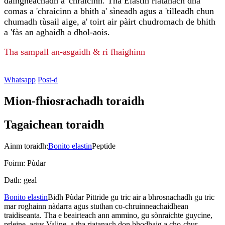
daingneachadh a 'chraicinn. Tha Elastin riatanach dha
comas a 'chraicinn a bhith a' sìneadh agus a 'tilleadh chun
chumadh tùsail aige, a' toirt air pàirt chudromach de bhith
a 'fàs an aghaidh a dhol-aois.
Tha sampall an-asgaidh & ri fhaighinn
Whatsapp
Post-d
Mion-fhiosrachadh toraidh
Tagaichean toraidh
Ainm toraidh:
Bonito elastin
Peptide
Foirm: Pùdar
Dath: geal
Bonito elastin
Bidh Pùdar Pittride gu tric air a bhrosnachadh gu tric
mar roghainn nàdarra agus stuthan co-chruinneachaidhean
traidiseanta. Tha e beairteach ann ammino, gu sònraichte guycine,
prleine, agus Valine, a tha riatanach don bhodhaig a cho-chur