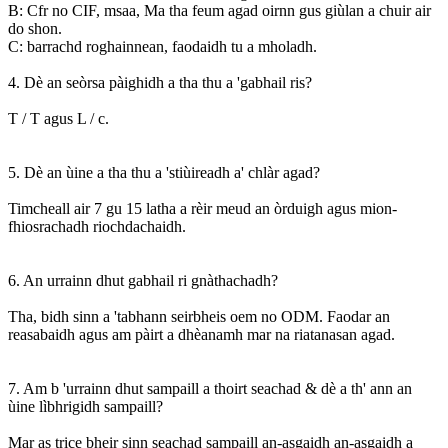
B: Cfr no CIF, msaa, Ma tha feum agad oirnn gus giùlan a chuir air
do shon.
C: barrachd roghainnean, faodaidh tu a mholadh.
4. Dè an seòrsa pàighidh a tha thu a 'gabhail ris?
T / T agus L / c.
5. Dè an ùine a tha thu a 'stiùireadh a' chlàr agad?
Timcheall air 7 gu 15 latha a rèir meud an òrduigh agus mion-
fhiosrachadh riochdachaidh.
6. An urrainn dhut gabhail ri gnàthachadh?
Tha, bidh sinn a 'tabhann seirbheis oem no ODM. Faodar an
reasabaidh agus am pàirt a dhèanamh mar na riatanasan agad.
7. Am b 'urrainn dhut sampaill a thoirt seachad & dè a th' ann an
ùine lìbhrigidh sampaill?
Mar as trice bheir sinn seachad sampaill an-asgaidh an-asgaidh a