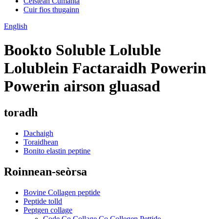
Ceistean Cumanta
Cuir fios thugainn
English
Bookto Soluble Loluble
Lolublein Factaraidh Powerin
Powerin airson gluasad
toradh
Dachaigh
Toraidhean
Bonito elastin peptine
Roinnean-seòrsa
Bovine Collagen peptide
Peptide tolld
Peptgen collage
Code Co Collage Co Collegen Pettide