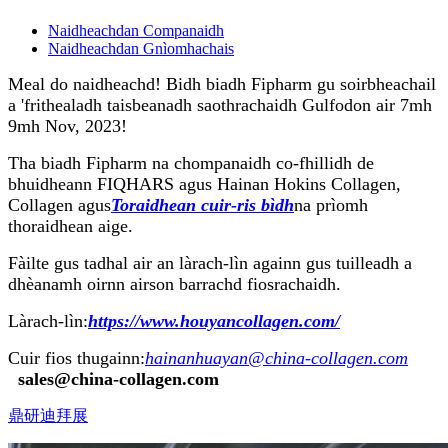
Naidheachdan Companaidh
Naidheachdan Gnìomhachais
Meal do naidheachd! Bidh biadh Fipharm gu soirbheachail
a 'frithealadh taisbeanadh saothrachaidh Gulfodon air 7mh
9mh Nov, 2023!
Tha biadh Fipharm na chompanaidh co-fhillidh de
bhuidheann FIQHARS agus Hainan Hokins Collagen,
Collagen agus
Toraidhean cuir-ris bìdh
na prìomh
thoraidhean aige.
Fàilte gus tadhal air an làrach-lìn againn gus tuilleadh a
dhèanamh oirnn airson barrachd fiosrachaidh.
Làrach-lìn:
https://www.houyancollagen.com/
Cuir fios thugainn:
hainanhuayan@china-collagen.com
sales@china-collagen.com
鼎研迪拜展