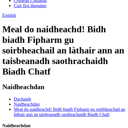
Ceistean Cumanta
Cuir fios thugainn
English
Meal do naidheachd! Bidh
biadh Fipharm gu
soirbheachail an làthair ann an
taisbeanadh saothrachaidh
Biadh Chatf
Naidheachdan
Dachaigh
Naidheachdan
Meal do naidheachd! Bidh biadh Fipharm gu soirbheachail an
làthair ann an taisbeanadh saothrachaidh Biadh Chatf
Naidheachdan