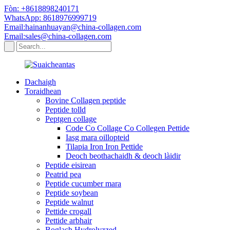
Fòn: +8618898240171
WhatsApp: 8618976999719
Email:hainanhuayan@china-collagen.com
Email:sales@china-collagen.com
Dachaigh
Toraidhean
Bovine Collagen peptide
Peptide tolld
Peptgen collage
Code Co Collage Co Collegen Pettide
Iasg mara oillopteid
Tilapia Iron Iron Pettide
Deoch beothachaidh & deoch làidir
Peptide eisirean
Peatrid pea
Peptide cucumber mara
Peptide soybean
Peptide walnut
Pettide crogall
Pettide arbhair
Boglach Hydrolyzzed