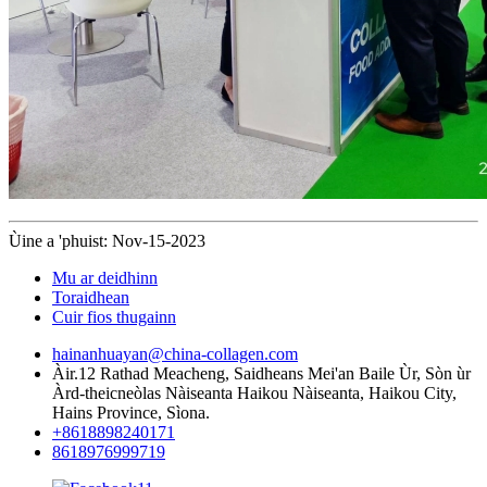
Ùine a 'phuist: Nov-15-2023
Mu ar deidhinn
Toraidhean
Cuir fios thugainn
hainanhuayan@china-collagen.com
Àir.12 Rathad Meacheng, Saidheans Mei'an Baile Ùr, Sòn ùr
Àrd-theicneòlas Nàiseanta Haikou Nàiseanta, Haikou City,
Hains Province, Sìona.
+8618898240171
8618976999719