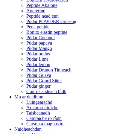
Peptide Abalone
Anererine
Peptide nead eun
Pùdar POWDER Ginseng
Pena pettide
Bonito elastin peptine
Pùdar Coconut
Pùdar papaya
Pùdar Mango
Pùdar orains
Pùdar Lime
Pùdar lemon
Pùdar Dragon Tinneach
Pùdar Guava
Pùdar Gourd Sitter
Pùdar ginger
Cuir ris a-steach bìdh
Mu ar deidhinn
Luingearachd
Ar com-pàirtiche
Taisbeanadh
Camraiche ro-ràdh
Carson a thaghas tu
Naidheachdan