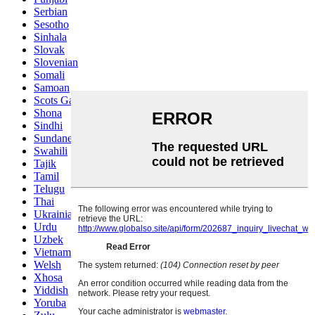
Serbian
Sesotho
Sinhala
Slovak
Slovenian
Somali
Samoan
Scots Gaelic
Shona
Sindhi
Sundanese
Swahili
Tajik
Tamil
Telugu
Thai
Ukrainian
Urdu
Uzbek
Vietnamese
Welsh
Xhosa
Yiddish
Yoruba