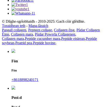
© Dlighe-sgrìobhaidh - 2010-2025: Gach còir glèidhte.
Toraidhean teth
-
Mapa-làraich
Pasgall collagen
,
Peptgen collage
,
Collagen èisg
,
Pùdar Collagen
Èinn
,
Collagen mara
,
Pùdar Powerla Collagenen
,
Collagen mara
,
Peptide cucumber mara
,
Peptide eisirean
,
Peptide
soybean
,
Peatrid pea
,
Peptide bovine
,
Fòn
Fòn
+8618898240171
Post-d
Post-d