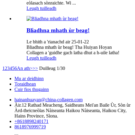
eòlasach sònraichte. Wi ...
Leugh tuilleadh
Bliadhna mhath ùr beag!
Le bhith a 'rianachd air 25-01-22
Bliadhna mhath ùr beag! Tha Huiyan Hoyan
Collagen a 'guidhe gach latha dhut a h-uile latha!
Leugh tuilleadh
1
2
3
4
5
6
An ath>
>>
Duilleag 1/30
Mu ar deidhinn
Toraidhean
Cuir fios thugainn
hainanhuayan@china-collagen.com
Àir.12 Rathad Meacheng, Saidheans Mei'an Baile Ùr, Sòn ùr
Àrd-theicneòlas Nàiseanta Haikou Nàiseanta, Haikou City,
Hains Province, Sìona.
+8618898240171
8618976999719