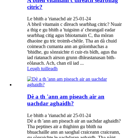
A bheil vitamain c dìreach searbhag
citric?
Le bhith a 'rianachd air 25-01-24
A bheil vitamain c dìreach searbhag citric? Nuair
a thig e gu bhith a 'tuigsinn a' cheangail eadar
searbhag citig agus bhiotamain C, tha mòran
dhaoine gu tric troimh-chèile. Tha an dà chuid
coimeach cumanta ann an gnìomhachas a
'bhidhe, gu sònraichte ri cuir-ris bìdh, agus tha
iad riatanach airson grunn dhleastanasan bith-
eòlasach. Ach, chan eil iad ...
Leugh tuilleadh
Dè a th 'ann am piseach air an
uachdar aghaidh?
Le bhith a 'rianachd air 25-01-24
Dè a th 'ann am piseach air an uachdar aghaidh?
Tha peptines air a thighinn gu bhith na
bhuachaille ann an saoghal craiceann craiceann,
gu sònraichte le uachdaran aghaidh. Tha pàirt