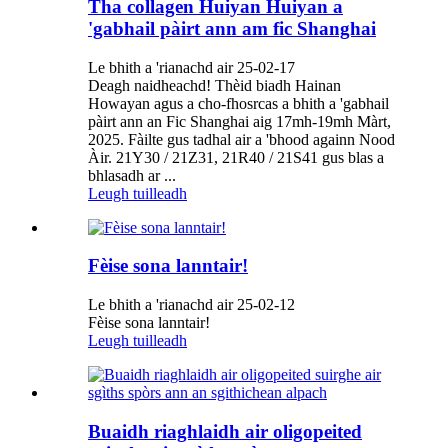
Tha collagen Huiyan Huiyan a
'gabhail pàirt ann am fic Shanghai
Le bhith a 'rianachd air 25-02-17
Deagh naidheachd! Thèid biadh Hainan
Howayan agus a cho-fhosrcas a bhith a 'gabhail
pàirt ann an Fic Shanghai aig 17mh-19mh Màrt,
2025. Fàilte gus tadhal air a 'bhood againn Nood
Àir. 21Y30 / 21Z31, 21R40 / 21S41 gus blas a
bhlasadh ar ...
Leugh tuilleadh
Fèise sona lanntair!
Le bhith a 'rianachd air 25-02-12
Fèise sona lanntair!
Leugh tuilleadh
Buaidh riaghlaidh air oligopeited