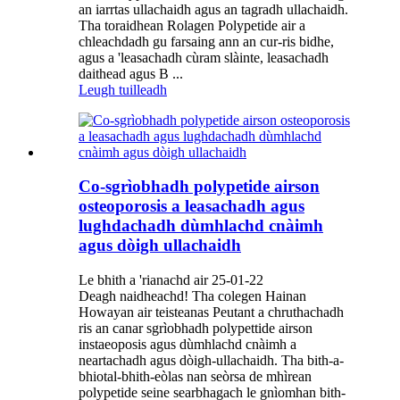
an iarrtas ullachaidh agus an tagradh ullachaidh.
Tha toraidhean Rolagen Polypetide air a
chleachdadh gu farsaing ann an cur-ris bidhe,
agus a 'leasachadh cùram slàinte, leasachadh
daithead agus B ...
Leugh tuilleadh
Co-sgrìobhadh polypetide airson
osteoporosis a leasachadh agus
lughdachadh dùmhlachd cnàimh
agus dòigh ullachaidh
Le bhith a 'rianachd air 25-01-22
Deagh naidheachd! Tha colegen Hainan
Howayan air teisteanas Peutant a chruthachadh
ris an canar sgrìobhadh polypettide airson
instaeoposis agus dùmhlachd cnàimh a
neartachadh agus dòigh-ullachaidh. Tha bith-a-
bhiotal-bhith-eòlas nan seòrsa de mhìrean
polypetide seine searbhagach le gnìomhan bith-