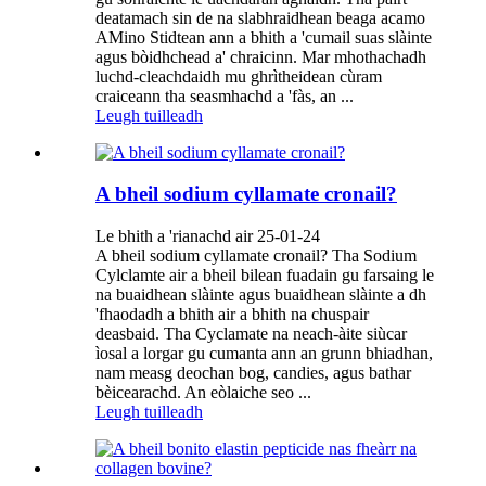
deatamach sin de na slabhraidhean beaga acamo
AMino Stidtean ann a bhith a 'cumail suas slàinte
agus bòidhchead a' chraicinn. Mar mhothachadh
luchd-cleachdaidh mu ghrìtheidean cùram
craiceann tha seasmhachd a 'fàs, an ...
Leugh tuilleadh
A bheil sodium cyllamate cronail?
Le bhith a 'rianachd air 25-01-24
A bheil sodium cyllamate cronail? Tha Sodium
Cylclamte air a bheil bilean fuadain gu farsaing le
na buaidhean slàinte agus buaidhean slàinte a dh
'fhaodadh a bhith air a bhith na chuspair
deasbaid. Tha Cyclamate na neach-àite siùcar
ìosal a lorgar gu cumanta ann an grunn bhiadhan,
nam measg deochan bog, candies, agus bathar
bèicearachd. An eòlaiche seo ...
Leugh tuilleadh