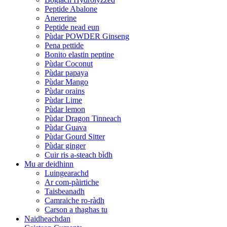
Peptide Abalone
Anererine
Peptide nead eun
Pùdar POWDER Ginseng
Pena pettide
Bonito elastin peptine
Pùdar Coconut
Pùdar papaya
Pùdar Mango
Pùdar orains
Pùdar Lime
Pùdar lemon
Pùdar Dragon Tinneach
Pùdar Guava
Pùdar Gourd Sitter
Pùdar ginger
Cuir ris a-steach bìdh
Mu ar deidhinn
Luingearachd
Ar com-pàirtiche
Taisbeanadh
Camraiche ro-ràdh
Carson a thaghas tu
Naidheachdan