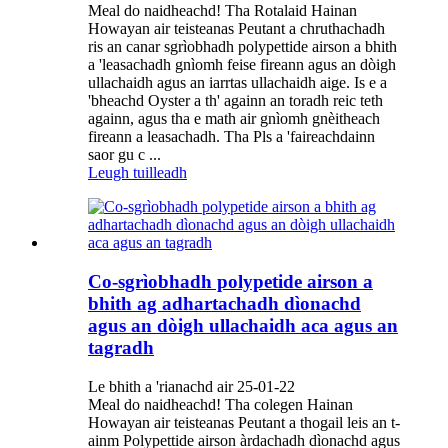
Meal do naidheachd! Tha Rotalaid Hainan
Howayan air teisteanas Peutant a chruthachadh
ris an canar sgrìobhadh polypettide airson a bhith
a 'leasachadh gnìomh feise fireann agus an dòigh
ullachaidh agus an iarrtas ullachaidh aige. Is e a
'bheachd Oyster a th' againn an toradh reic teth
againn, agus tha e math air gnìomh gnèitheach
fireann a leasachadh. Tha Pls a 'faireachdainn
saor gu c ...
Leugh tuilleadh
Co-sgrìobhadh polypetide airson a
bhith ag adhartachadh dìonachd
agus an dòigh ullachaidh aca agus an
tagradh
Le bhith a 'rianachd air 25-01-22
Meal do naidheachd! Tha colegen Hainan
Howayan air teisteanas Peutant a thogail leis an t-
ainm Polypettide airson àrdachadh dìonachd agus