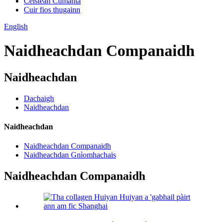
Ceistean Cumanta
Cuir fios thugainn
English
Naidheachdan Companaidh
Naidheachdan
Dachaigh
Naidheachdan
Naidheachdan
Naidheachdan Companaidh
Naidheachdan Gnìomhachais
Naidheachdan Companaidh