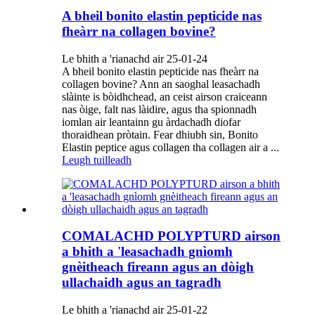
A bheil bonito elastin pepticide nas
fheàrr na collagen bovine?
Le bhith a 'rianachd air 25-01-24
A bheil bonito elastin pepticide nas fheàrr na
collagen bovine? Ann an saoghal leasachadh
slàinte is bòidhchead, an ceist airson craiceann
nas òige, falt nas làidire, agus tha spionnadh
iomlan air leantainn gu àrdachadh diofar
thoraidhean pròtain. Fear dhiubh sin, Bonito
Elastin peptice agus collagen tha collagen air a ...
Leugh tuilleadh
COMALACHD POLYPTURD airson
a bhith a 'leasachadh gnìomh
gnèitheach fireann agus an dòigh
ullachaidh agus an tagradh
Le bhith a 'rianachd air 25-01-22