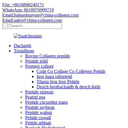
Fòn: +8618898240171
WhatsApp: 8618976999719
Email:hainanhuayan@china-collagen.com
Email:sales@china-collagen.com
Dachaigh
Toraidhean
Bovine Collagen peptide
Peptide tolld
Peptgen collage
Code Co Collage Co Collegen Pettide
Iasg mara oillopteid
Tilapia Iron Iron Pettide
Deoch beothachaidh & deoch làidir
Peptide eisirean
Peatrid pea
Peptide cucumber mara
Peptide soybean
Peptide walnut
Pettide crogall
Pettide arbhair
Boglach Hydrolyzzed