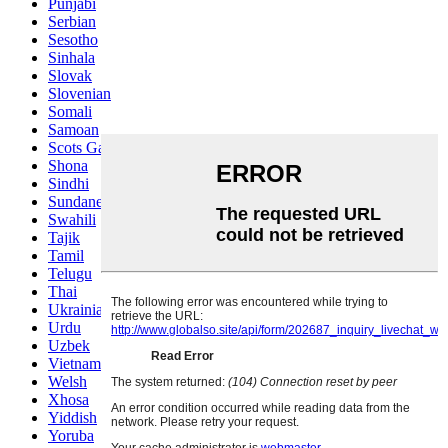
Punjabi
Serbian
Sesotho
Sinhala
Slovak
Slovenian
Somali
Samoan
Scots Gaelic
Shona
Sindhi
Sundanese
Swahili
Tajik
Tamil
Telugu
Thai
Ukrainian
Urdu
Uzbek
Vietnamese
Welsh
Xhosa
Yiddish
Yoruba