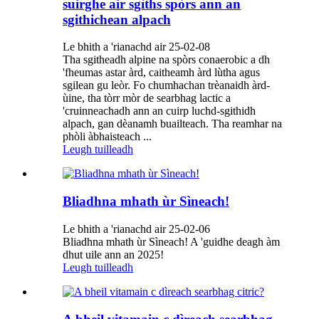
suirghe air sgìths spòrs ann an
sgithichean alpach
Le bhith a 'rianachd air 25-02-08
Tha sgitheadh ​​alpine na spòrs conaerobic a dh
'fheumas astar àrd, caitheamh àrd lùtha agus
sgilean gu leòr. Fo chumhachan trèanaidh àrd-
ùine, tha tòrr mòr de searbhag lactic a
'cruinneachadh ann an cuirp luchd-sgithidh
alpach, gan dèanamh buailteach. Tha reamhar na
phòli àbhaisteach ...
Leugh tuilleadh
Bliadhna mhath ùr Sìneach!
Le bhith a 'rianachd air 25-02-06
Bliadhna mhath ùr Sìneach! A 'guidhe deagh àm
dhut uile ann an 2025!
Leugh tuilleadh