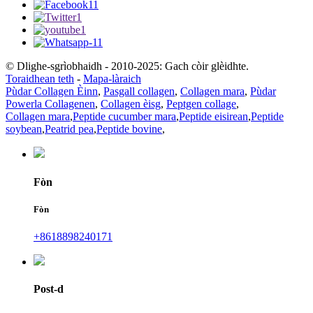
© Dlighe-sgrìobhaidh - 2010-2025: Gach còir glèidhte.
Toraidhean teth
-
Mapa-làraich
Pùdar Collagen Èinn
,
Pasgall collagen
,
Collagen mara
,
Pùdar
Powerla Collagenen
,
Collagen èisg
,
Peptgen collage
,
Collagen mara
,
Peptide cucumber mara
,
Peptide eisirean
,
Peptide
soybean
,
Peatrid pea
,
Peptide bovine
,
Fòn
Fòn
+8618898240171
Post-d