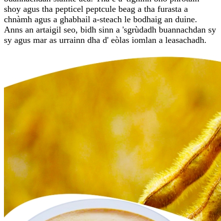
shoy agus tha pepticel peptcule beag a tha furasta a
chnàmh agus a ghabhail a-steach le bodhaig an duine.
Anns an artaigil seo, bidh sinn a 'sgrùdadh buannachdan sy
sy agus mar as urrainn dha d' eòlas iomlan a leasachadh.