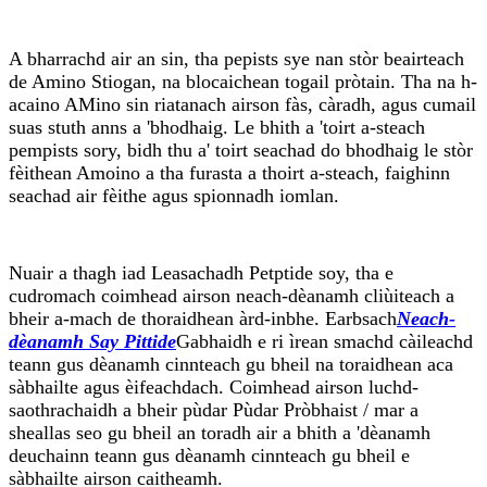
A bharrachd air an sin, tha pepists sye nan stòr beairteach
de Amino Stiogan, na blocaichean togail pròtain. Tha na h-
acaino AMino sin riatanach airson fàs, càradh, agus cumail
suas stuth anns a 'bhodhaig. Le bhith a 'toirt a-steach
pempists sory, bidh thu a' toirt seachad do bhodhaig le stòr
fèithean Amoino a tha furasta a thoirt a-steach, faighinn
seachad air fèithe agus spionnadh iomlan.
Nuair a thagh iad Leasachadh Petptide soy, tha e
cudromach coimhead airson neach-dèanamh cliùiteach a
bheir a-mach de thoraidhean àrd-inbhe. Earbsach
Neach-
dèanamh Say Pittide
Gabhaidh e ri ìrean smachd càileachd
teann gus dèanamh cinnteach gu bheil na toraidhean aca
sàbhailte agus èifeachdach. Coimhead airson luchd-
saothrachaidh a bheir pùdar Pùdar Pròbhaist / mar a
sheallas seo gu bheil an toradh air a bhith a 'dèanamh
deuchainn teann gus dèanamh cinnteach gu bheil e
sàbhailte airson caitheamh.