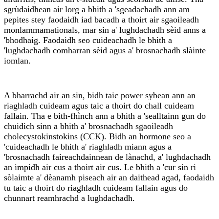
sgrùdaidhean air lorg a bhith a 'sgeadachadh ann am
pepites stey faodaidh iad bacadh a thoirt air sgaoileadh
monlammamationals, mar sin a' lughdachadh sèid anns a
'bhodhaig. Faodaidh seo cuideachadh le bhith a
'lughdachadh comharran sèid agus a' brosnachadh slàinte
iomlan.
A bharrachd air an sin, bidh taic power sybean ann an
riaghladh cuideam agus taic a thoirt do chall cuideam
fallain. Tha e bith-fhìnch ann a bhith a 'sealltainn gun do
chuidich sinn a bhith a' brosnachadh sgaoileadh
cholecystokinstokins (CCK). Bidh an hormone seo a
'cuideachadh le bhith a' riaghladh miann agus a
'brosnachadh faireachdainnean de lànachd, a' lughdachadh
an ìmpidh air cus a thoirt air cus. Le bhith a 'cur sin ri
sòlaimte a' dèanamh piseach air an daithead agad, faodaidh
tu taic a thoirt do riaghladh cuideam fallain agus do
chunnart reamhrachd a lughdachadh.