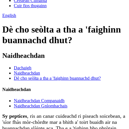
Ceistean Cumanta
Cuir fios thugainn
English
Dè cho seòlta a tha a 'faighinn
buannachd dhut?
Naidheachdan
Dachaigh
Naidheachdan
Dè cho seòlta a tha a 'faighinn buannachd dhut?
Naidheachdan
Naidheachdan Companaidh
Naidheachdan Gnìomhachais
Sy peptices
, ris an canar cuideachd ri piseach soicebean, a
'sìor fhàs mòr-chòrdte mar a bhith a' toirt buaidh air na
buannachdan slàinte aca. Tha e a 'tighinn bho phròtain