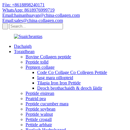
Fòn: +8618898240171
WhatsApp: 8618976999719
Email:hainanhuayan@china-collagen.com
Email:sales@china-collagen.com
Dachaigh
Toraidhean
Bovine Collagen peptide
Peptide tolld
Peptgen collage
Code Co Collage Co Collegen Pettide
Iasg mara oillopteid
Tilapia Iron Iron Pettide
Deoch beothachaidh & deoch làidir
Peptide eisirean
Peatrid pea
Peptide cucumber mara
Peptide soybean
Peptide walnut
Pettide crogall
Pettide arbhair
Boglach Hydrolyzzed