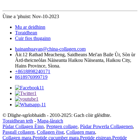
Ùine a 'phuist: Nov-10-2023
Mu ar deidhinn
Toraidhean
Cuir fios thugainn
hainanhuayan@china-collagen.com
Àir.12 Rathad Meacheng, Saidheans Mei'an Baile Ùr, Sòn ùr
Àrd-theicneòlas Nàiseanta Haikou Nàiseanta, Haikou City,
Hains Province, Sìona.
+8618898240171
8618976999719
© Dlighe-sgrìobhaidh - 2010-2025: Gach còir glèidhte.
Toraidhean teth
-
Mapa-làraich
Pùdar Collagen Èinn
,
Peptgen collage
,
Pùdar Powerla Collagenen
,
Pasgall collagen
,
Collagen èisg
,
Collagen mara
,
Collagen mara
,
Peptide cucumber mara
,
Peptide eisirean
,
Peptide