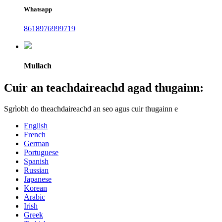
Whatsapp
8618976999719
Mullach
Cuir an teachdaireachd agad thugainn:
Sgrìobh do theachdaireachd an seo agus cuir thugainn e
English
French
German
Portuguese
Spanish
Russian
Japanese
Korean
Arabic
Irish
Greek