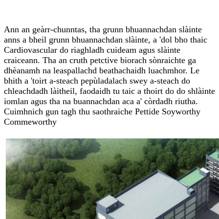
Ann an geàrr-chunntas, tha grunn bhuannachdan slàinte
anns a bheil grunn bhuannachdan slàinte, a 'dol bho thaic
Cardiovascular do riaghladh cuideam agus slàinte
craiceann. Tha an cruth petctive biorach sònraichte ga
dhèanamh na leaspallachd beathachaidh luachmhor. Le
bhith a 'toirt a-steach pepùladalach swey a-steach do
chleachdadh làitheil, faodaidh tu taic a thoirt do do shlàinte
iomlan agus tha na buannachdan aca a' còrdadh riutha.
Cuimhnich gun tagh thu saothraiche Pettide Soyworthy
Commeworthy