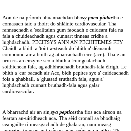
Aon de na prìomh bhuannachdan bho
sy poca pùdar
tha e
comasach taic a thoirt do shlàinte cardiovascular. Tha
rannsachadh a 'sealltainn gum faodadh e cuideam fala na
fala a chuideachadh agus cunnart tinneas cridhe a
lughdachadh. PECITSYS ANN AN PECHITEMES FEY
Chaidh a bhith a 'toirt a-steach do bhith a' dèanamh
compound air a bhith ag atharrachadh eirc (ace). Tha e an
urra ris an enzyme seo a bhith a 'cuingealachadh
soithichean fala, ag adhbhrachadh bruthadh-fala èirigh. Le
bhith a 'cur bacadh air Ace, bidh pepites sye a' cuideachadh
fois a ghabhail, a 'gluasad sruthadh fala, agus a'
lughdachadh cunnart bruthadh-fala agus galar
cardiovascular.
A bharrachd air an sin,
sya peptices
tha fios aca airson na
feartan an-uiridheach aca. Tha sèid cronail sa bhodhaig
ceangailte ri measgachadh de ghalaran, nam measg
airarritis, tinneas an t-siùcair agus seòrsan de aillse. Tha