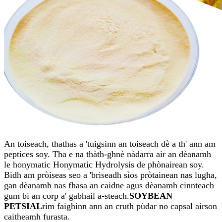
An toiseach, thathas a 'tuigsinn an toiseach dè a th' ann am
peptices soy. Tha e na thàth-ghnè nàdarra air an dèanamh
le honymatic Honymatic Hydrolysis de phònairean soy.
Bidh am pròiseas seo a 'briseadh sìos pròtainean nas lugha,
gan dèanamh nas fhasa an caidne agus dèanamh cinnteach
gum bi an corp a' gabhail a-steach.
SOYBEAN
PETSIAL
rim faighinn ann an cruth pùdar no capsal airson
caitheamh furasta.