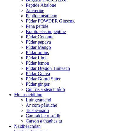
Peptide Abalone
Anererine
Peptide nead eun
Pùdar POWDER Ginseng
Pena pettide
Bonito elastin peptine
Pùdar Coconut
Pùdar papaya
Pùdar Mango
Pùdar orains
Pùdar Lime
Pùdar lemon
Pùdar Dragon Tinneach
Pùdar Guava
Pùdar Gourd Sitter
Pùdar ginger
Cuir ris a-steach bìdh
Mu ar deidhinn
Luingearachd
Ar com-pàirtiche
Taisbeanadh
Camraiche ro-ràdh
Carson a thaghas tu
Naidheachdan