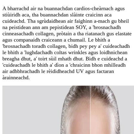
A bharrachd air na buannachdan cardios-cheàrnach agus
stiùiridh aca, tha buannachdan slàinte craicinn aca
cuideachd. Tha sgrùdaidhean air faighinn a-mach gu bheil
na peistidean ann am pepistidean SOY, a 'brosnachadh
cinneasachadh collagen, pròtain a tha riatanach gus elastate
agus companaidh craiceann a chumail. Le bhith a
'brosnachadh toradh collagen, bidh pey pey a' cuideachadh
le bhith a 'lughdachadh coltas wrinkles agus loidhnichean
breagha dhut, a' toirt sùil mhath dhut. Bidh e cuideachd a
'cuideachadh le bhith a' dìon a 'chraicinn bhon mhilleadh
air adhbhrachadh le rèididheachd UV agus factaran
àrainneachd.