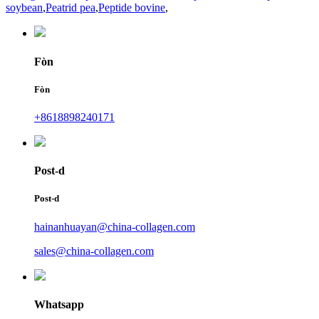
soybean
,
Peatrid pea
,
Peptide bovine
,
Fòn
Fòn
+8618898240171
Post-d
Post-d
hainanhuayan@china-collagen.com
sales@china-collagen.com
Whatsapp